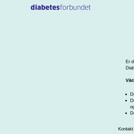
Er d
Diab
Vikt
Du
Du
og
De
Kontakt