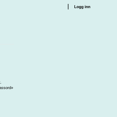
Logg inn
.
passord»