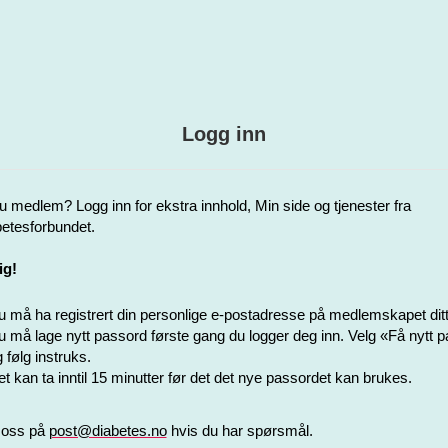
Logg inn
u medlem? Logg inn for ekstra innhold, Min side og tjenester fra
etesforbundet.
ig!
 må ha registrert din personlige e-postadresse på medlemskapet ditt
 må lage nytt passord første gang du logger deg inn. Velg «Få nytt 
 følg instruks.
t kan ta inntil 15 minutter før det det nye passordet kan brukes.
 oss på
post@diabetes.no
hvis du har spørsmål.