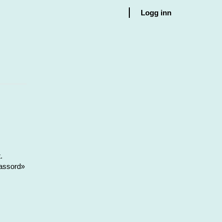
Logg inn
.
passord»