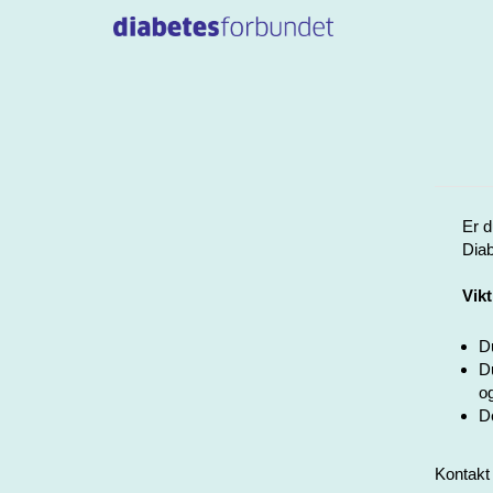
Er d
Diab
Vikt
Du
Du
og
De
Kontakt