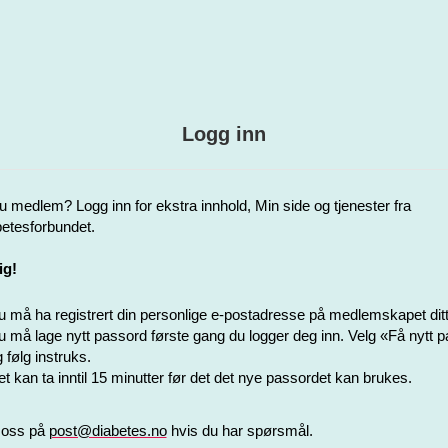
Logg inn
u medlem? Logg inn for ekstra innhold, Min side og tjenester fra
etesforbundet.
ig!
 må ha registrert din personlige e-postadresse på medlemskapet ditt
 må lage nytt passord første gang du logger deg inn. Velg «Få nytt 
 følg instruks.
t kan ta inntil 15 minutter før det det nye passordet kan brukes.
 oss på
post@diabetes.no
hvis du har spørsmål.