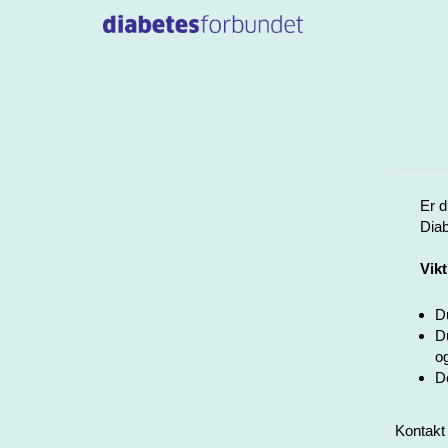
Er d
Diab
Vikt
Du
Du
og
De
Kontakt