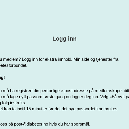
Logg inn
u medlem? Logg inn for ekstra innhold, Min side og tjenester fra
etesforbundet.
ig!
 må ha registrert din personlige e-postadresse på medlemskapet ditt
 må lage nytt passord første gang du logger deg inn. Velg «Få nytt 
 følg instruks.
t kan ta inntil 15 minutter før det det nye passordet kan brukes.
 oss på
post@diabetes.no
hvis du har spørsmål.