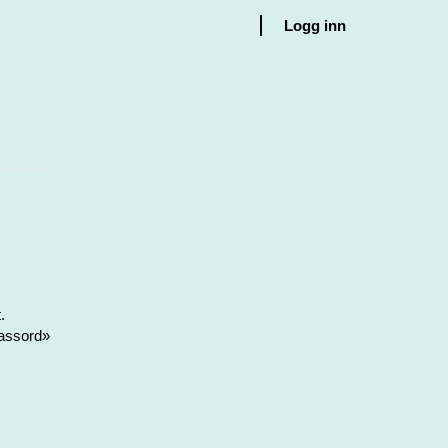
Logg inn
.
passord»