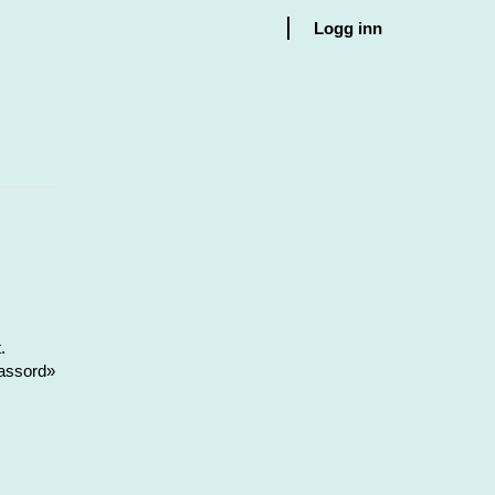
Logg inn
.
passord»