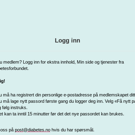
Logg inn
u medlem? Logg inn for ekstra innhold, Min side og tjenester fra
etesforbundet.
ig!
 må ha registrert din personlige e-postadresse på medlemskapet ditt
 må lage nytt passord første gang du logger deg inn. Velg «Få nytt 
 følg instruks.
t kan ta inntil 15 minutter før det det nye passordet kan brukes.
 oss på
post@diabetes.no
hvis du har spørsmål.