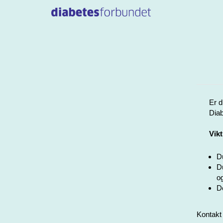
Er d
Diab
Vikt
Du
Du
og
De
Kontakt