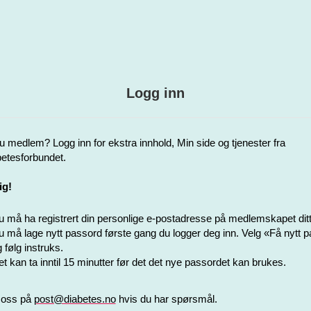
Logg inn
u medlem? Logg inn for ekstra innhold, Min side og tjenester fra
etesforbundet.
ig!
 må ha registrert din personlige e-postadresse på medlemskapet ditt
 må lage nytt passord første gang du logger deg inn. Velg «Få nytt 
 følg instruks.
t kan ta inntil 15 minutter før det det nye passordet kan brukes.
 oss på
post@diabetes.no
hvis du har spørsmål.