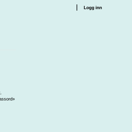
Logg inn
.
passord»