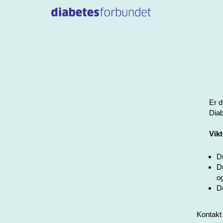
Er d
Diab
Vikt
Du
Du
og
De
Kontakt