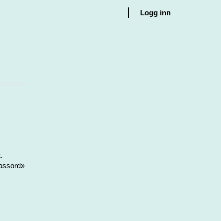
Logg inn
.
passord»