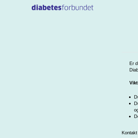
Er d
Diab
Vikt
Du
Du
og
De
Kontakt