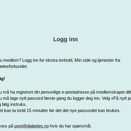
Logg inn
u medlem? Logg inn for ekstra innhold, Min side og tjenester fra
etesforbundet.
ig!
 må ha registrert din personlige e-postadresse på medlemskapet ditt
 må lage nytt passord første gang du logger deg inn. Velg «Få nytt 
 følg instruks.
t kan ta inntil 15 minutter før det det nye passordet kan brukes.
 oss på
post@diabetes.no
hvis du har spørsmål.