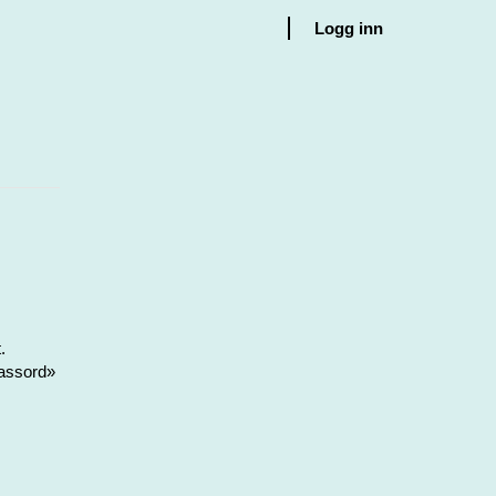
Logg inn
.
passord»