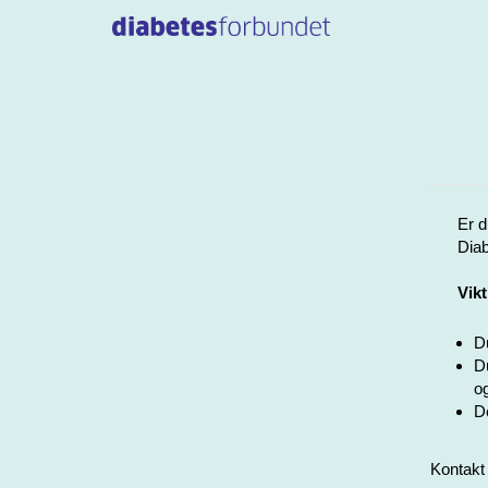
Er d
Diab
Vikt
Du
Du
og
De
Kontakt