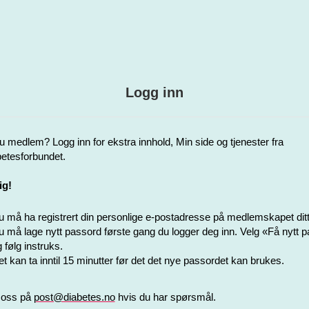
Logg inn
u medlem? Logg inn for ekstra innhold, Min side og tjenester fra
etesforbundet.
ig!
 må ha registrert din personlige e-postadresse på medlemskapet ditt
 må lage nytt passord første gang du logger deg inn. Velg «Få nytt 
 følg instruks.
t kan ta inntil 15 minutter før det det nye passordet kan brukes.
 oss på
post@diabetes.no
hvis du har spørsmål.