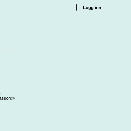
Logg inn
.
passord»