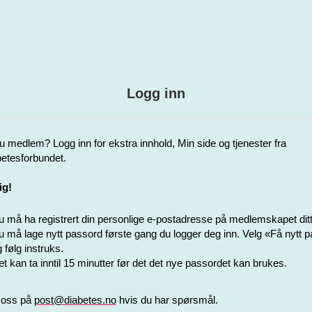
Logg inn
u medlem? Logg inn for ekstra innhold, Min side og tjenester fra
etesforbundet.
ig!
 må ha registrert din personlige e-postadresse på medlemskapet ditt
 må lage nytt passord første gang du logger deg inn. Velg «Få nytt 
 følg instruks.
t kan ta inntil 15 minutter før det det nye passordet kan brukes.
 oss på
post@diabetes.no
hvis du har spørsmål.