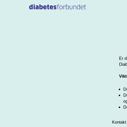
Er d
Diab
Vikt
Du
Du
og
De
Kontakt