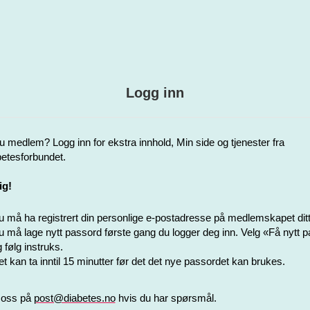
Logg inn
u medlem? Logg inn for ekstra innhold, Min side og tjenester fra
etesforbundet.
ig!
 må ha registrert din personlige e-postadresse på medlemskapet ditt
 må lage nytt passord første gang du logger deg inn. Velg «Få nytt 
 følg instruks.
t kan ta inntil 15 minutter før det det nye passordet kan brukes.
 oss på
post@diabetes.no
hvis du har spørsmål.