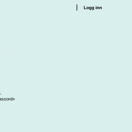
Logg inn
.
passord»