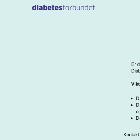
Er d
Diab
Vikt
Du
Du
og
De
Kontakt