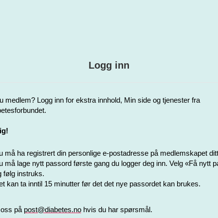
Logg inn
u medlem? Logg inn for ekstra innhold, Min side og tjenester fra
etesforbundet.
ig!
 må ha registrert din personlige e-postadresse på medlemskapet ditt
 må lage nytt passord første gang du logger deg inn. Velg «Få nytt 
 følg instruks.
t kan ta inntil 15 minutter før det det nye passordet kan brukes.
 oss på
post@diabetes.no
hvis du har spørsmål.