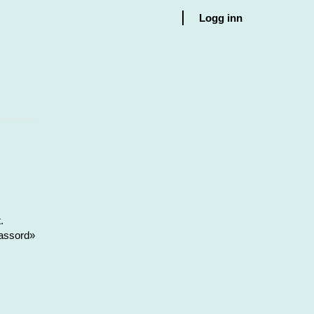
Logg inn
.
passord»