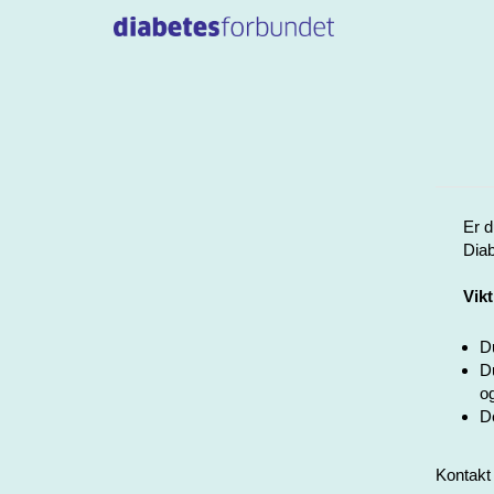
Er d
Diab
Vikt
Du
Du
og
De
Kontakt