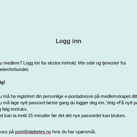
Logg inn
u medlem? Logg inn for ekstra innhold, Min side og tjenester fra
etesforbundet.
ig!
 må ha registrert din personlige e-postadresse på medlemskapet ditt
 må lage nytt passord første gang du logger deg inn. Velg «Få nytt 
 følg instruks.
t kan ta inntil 15 minutter før det det nye passordet kan brukes.
 oss på
post@diabetes.no
hvis du har spørsmål.