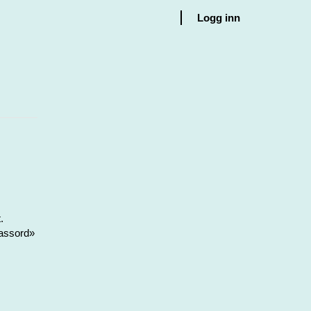
Logg inn
.
passord»