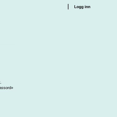
Logg inn
.
passord»