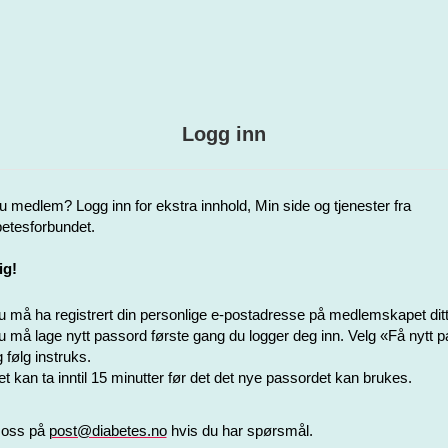
Logg inn
u medlem? Logg inn for ekstra innhold, Min side og tjenester fra
etesforbundet.
ig!
 må ha registrert din personlige e-postadresse på medlemskapet ditt
 må lage nytt passord første gang du logger deg inn. Velg «Få nytt 
 følg instruks.
t kan ta inntil 15 minutter før det det nye passordet kan brukes.
 oss på
post@diabetes.no
hvis du har spørsmål.