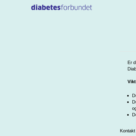
Er d
Diab
Vikt
Du
Du
og
De
Kontakt